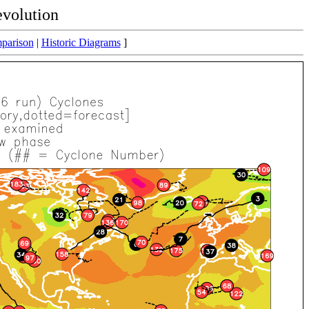
evolution
parison
|
Historic Diagrams
]