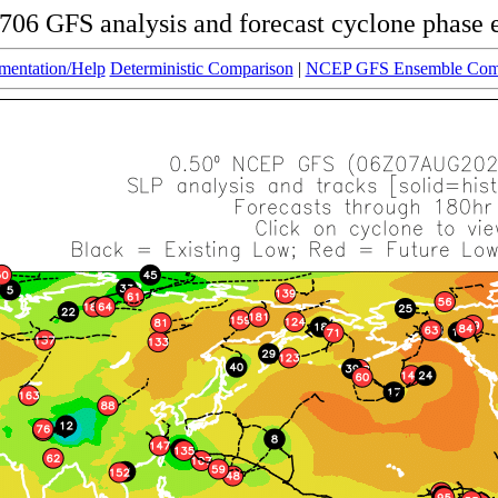
06 GFS analysis and forecast cyclone phase 
entation/Help
Deterministic Comparison
|
NCEP GFS Ensemble Com