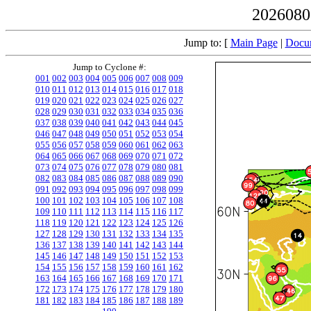
20260807
Jump to: [
Main Page
|
Docum
Jump to Cyclone #:
001
002
003
004
005
006
007
008
009
010
011
012
013
014
015
016
017
018
019
020
021
022
023
024
025
026
027
028
029
030
031
032
033
034
035
036
037
038
039
040
041
042
043
044
045
046
047
048
049
050
051
052
053
054
055
056
057
058
059
060
061
062
063
064
065
066
067
068
069
070
071
072
073
074
075
076
077
078
079
080
081
082
083
084
085
086
087
088
089
090
091
092
093
094
095
096
097
098
099
100
101
102
103
104
105
106
107
108
109
110
111
112
113
114
115
116
117
118
119
120
121
122
123
124
125
126
127
128
129
130
131
132
133
134
135
136
137
138
139
140
141
142
143
144
145
146
147
148
149
150
151
152
153
154
155
156
157
158
159
160
161
162
163
164
165
166
167
168
169
170
171
172
173
174
175
176
177
178
179
180
181
182
183
184
185
186
187
188
189